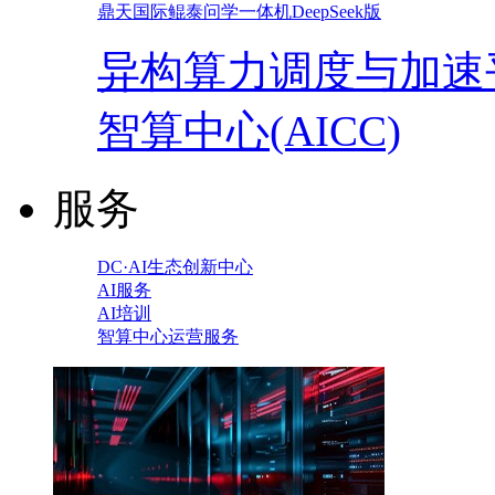
鼎天国际鲲泰问学一体机DeepSeek版
异构算力调度与加速
智算中心(AICC)
服务
DC·AI生态创新中心
AI服务
AI培训
智算中心运营服务