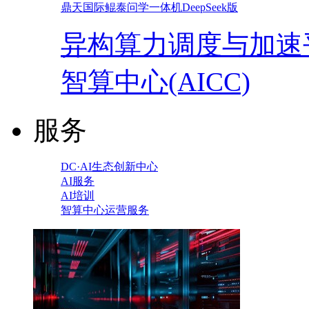
鼎天国际鲲泰问学一体机DeepSeek版
异构算力调度与加速
智算中心(AICC)
服务
DC·AI生态创新中心
AI服务
AI培训
智算中心运营服务