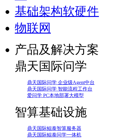
基础架构软硬件
物联网
产品及解决方案
鼎天国际问学
鼎天国际问学 企业级Agent中台
鼎天国际问学 智能流程工作台
爱问学 PC本地部署大模型
智算基础设施
鼎天国际鲲泰智算服务器
鼎天国际鲲泰问学一体机