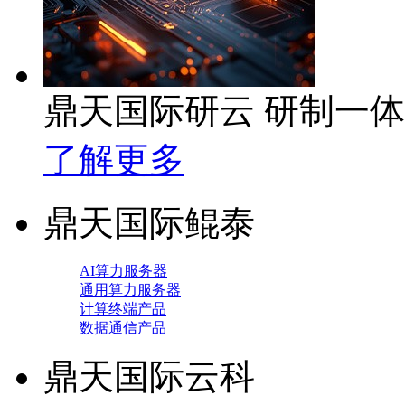
鼎天国际研云 研制一
了解更多
鼎天国际鲲泰
AI算力服务器
通用算力服务器
计算终端产品
数据通信产品
鼎天国际云科