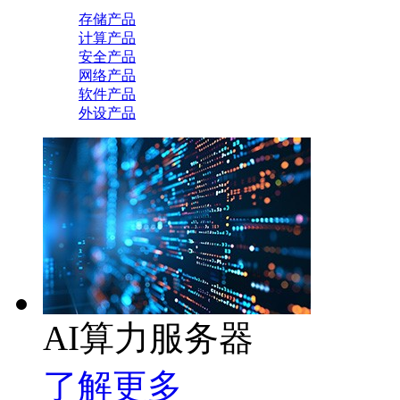
存储产品
计算产品
安全产品
网络产品
软件产品
外设产品
AI算力服务器
了解更多