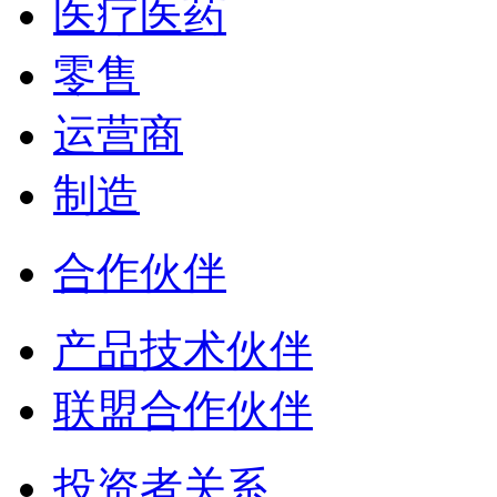
医疗医药
零售
运营商
制造
合作伙伴
产品技术伙伴
联盟合作伙伴
投资者关系