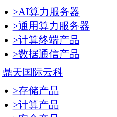
>AI算力服务器
>通用算力服务器
>计算终端产品
>数据通信产品
鼎天国际云科
>存储产品
>计算产品