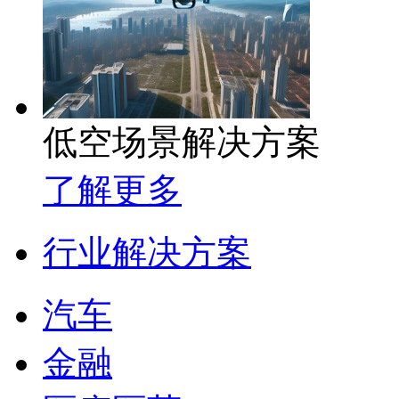
低空场景解决方案
了解更多
行业解决方案
汽车
金融