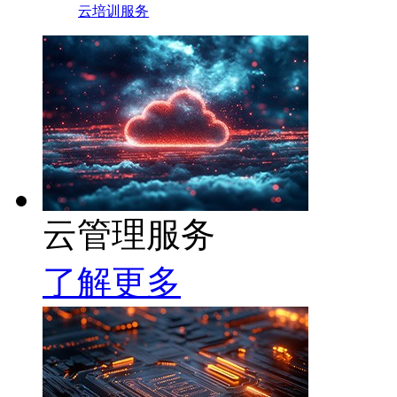
云培训服务
云管理服务
了解更多