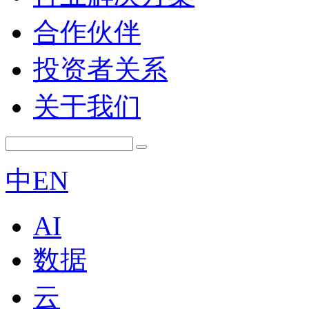
合作伙伴
投资者关系
关于我们
中
EN
AI
数据
云